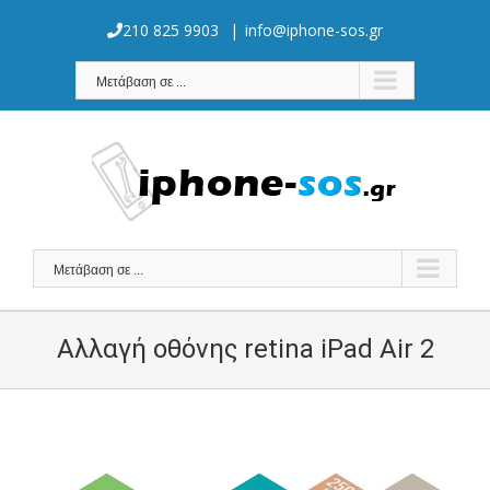
Skip
to
210 825 9903
|
info@iphone-sos.gr
content
Μετάβαση σε ...
Μετάβαση σε ...
Αλλαγή οθόνης retina iPad Air 2