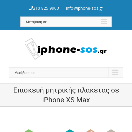
Skip
to
210 825 9903
|
info@iphone-sos.gr
content
Μετάβαση σε ...
Μετάβαση σε ...
Επισκευή μητρικής πλακέτας σε
iPhone XS Max