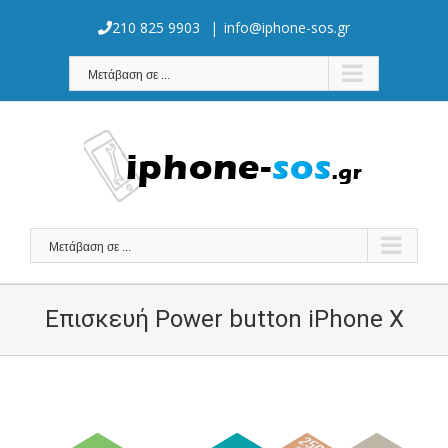
Skip
to
210 825 9903
|
info@iphone-sos.gr
content
Μετάβαση σε ...
Μετάβαση σε ...
Επισκευή Power button iPhone X