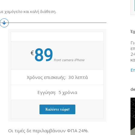
ε χαμόγελο και καλή διάθεση.
Έχ
Γι
ε
89
€
2
κ
front camera iPhone
Επ
Χρόνος επισκευής: 30 λεπτά
de
Εγγύηση: 5 χρόνια
Καλέστε τώρα!
Οι τιμές δε περιλαμβάνουν ΦΠΑ 24%.