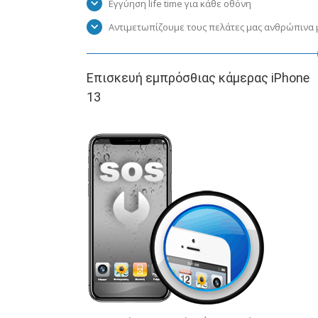
Εγγύηση life time για κάθε οθόνη
Αντιμετωπίζουμε τους πελάτες μας ανθρώπινα μ
Επισκευή εμπρόσθιας κάμερας iPhone
13