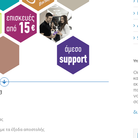
Υπ
Οι
κα
ε
π
3
να
σ
δι
ας
 με τα έξοδα αποστολής