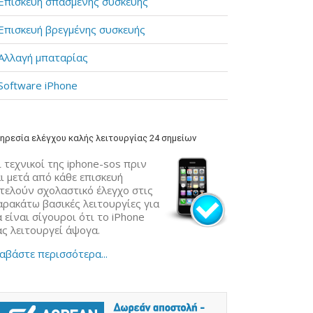
Επισκευή σπασμένης συσκευής
Επισκευή βρεγμένης συσκευής
Αλλαγή μπαταρίας
Software iPhone
ηρεσία ελέγχου καλής λειτουργίας 24 σημείων
 τεχνικοί της iphone-sos πριν
ι μετά από κάθε επισκευή
κτελούν σχολαστικό έλεγχο στις
αρακάτω βασικές λειτουργίες για
 είναι σίγουροι ότι το iPhone
ας λειτουργεί άψογα.
αβάστε περισσότερα...