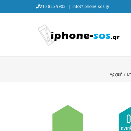
Skip
210 825 9903
|
info@iphone-sos.gr
to
content
Αρχική
/
Ε