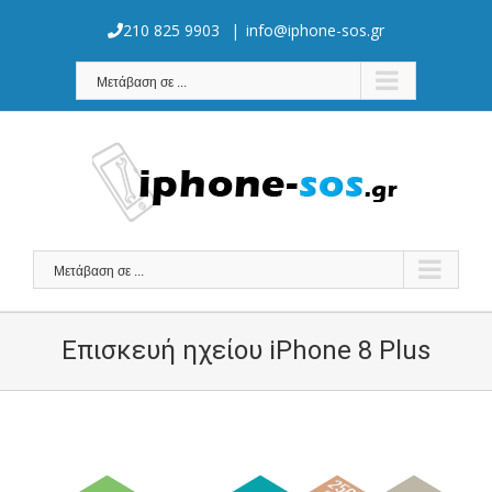
Skip
to
210 825 9903
|
info@iphone-sos.gr
content
Μετάβαση σε ...
Μετάβαση σε ...
Επισκευή ηχείου iPhone 8 Plus