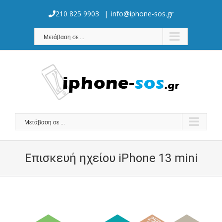
Skip
to
210 825 9903
|
info@iphone-sos.gr
content
Μετάβαση σε ...
Μετάβαση σε ...
Επισκευή ηχείου iPhone 13 mini