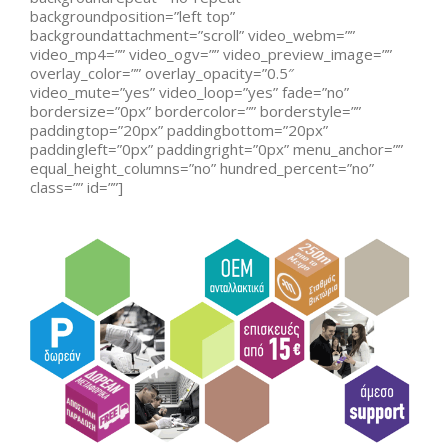
backgroundposition=”left top”
backgroundattachment=”scroll” video_webm=””
video_mp4=”” video_ogv=”” video_preview_image=””
overlay_color=”” overlay_opacity=”0.5″
video_mute=”yes” video_loop=”yes” fade=”no”
bordersize=”0px” bordercolor=”” borderstyle=””
paddingtop=”20px” paddingbottom=”20px”
paddingleft=”0px” paddingright=”0px” menu_anchor=””
equal_height_columns=”no” hundred_percent=”no”
class=”” id=””]