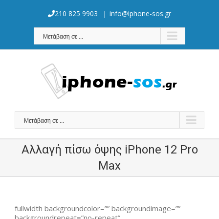
Skip
to
210 825 9903
|
info@iphone-sos.gr
content
Μετάβαση σε ...
Μετάβαση σε ...
Αλλαγή πίσω όψης iPhone 12 Pro
Max
fullwidth backgroundcolor=”” backgroundimage=””
backgroundrepeat=”no-repeat”