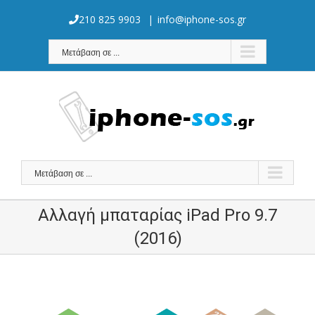
Skip
to
210 825 9903
|
info@iphone-sos.gr
content
Μετάβαση σε ...
Μετάβαση σε ...
Αλλαγή μπαταρίας iPad Pro 9.7
(2016)