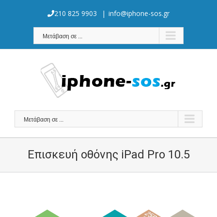
Skip
to
210 825 9903
|
info@iphone-sos.gr
content
Μετάβαση σε ...
Μετάβαση σε ...
Επισκευή οθόνης iPad Pro 10.5