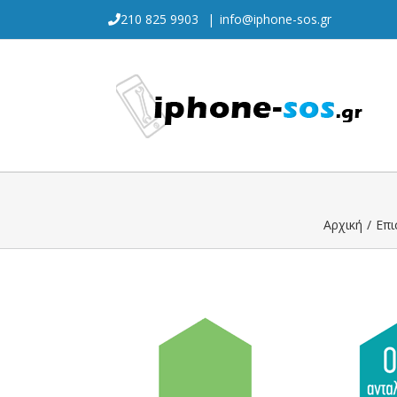
Skip
210 825 9903
|
info@iphone-sos.gr
to
content
Αρχική
/
Επι