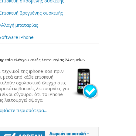
Επισκευή σπασμένης συσκευής
Επισκευή βρεγμένης συσκευής
Αλλαγή μπαταρίας
Software iPhone
ηρεσία ελέγχου καλής λειτουργίας 24 σημείων
 τεχνικοί της iphone-sos πριν
ι μετά από κάθε επισκευή
κτελούν σχολαστικό έλεγχο στις
αρακάτω βασικές λειτουργίες για
 είναι σίγουροι ότι το iPhone
ας λειτουργεί άψογα.
αβάστε περισσότερα...