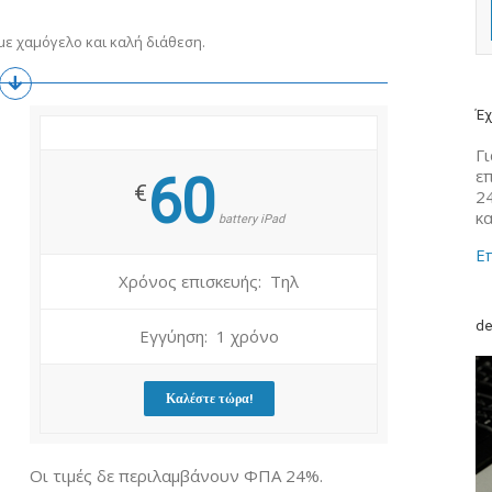
ε χαμόγελο και καλή διάθεση.
Έχ
Γι
ε
60
€
2
κ
battery iPad
Επ
Χρόνος επισκευής: Τηλ
de
Εγγύηση: 1 χρόνο
Καλέστε τώρα!
Οι τιμές δε περιλαμβάνουν ΦΠΑ 24%.