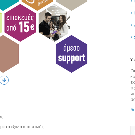
Υπ
Οι
κα
ε
π
να
σ
δι
ας
 με τα έξοδα αποστολής