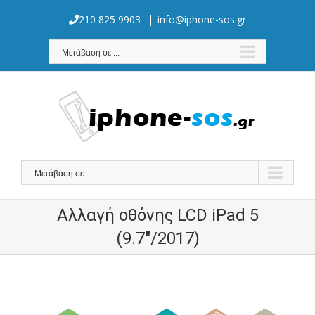
Skip
to
210 825 9903
|
info@iphone-sos.gr
content
Μετάβαση σε ...
Μετάβαση σε ...
Αλλαγή οθόνης LCD iPad 5
(9.7″/2017)