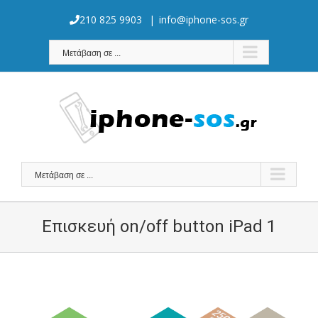
Skip
to
210 825 9903
|
info@iphone-sos.gr
content
Μετάβαση σε ...
Μετάβαση σε ...
Επισκευή on/off button iPad 1