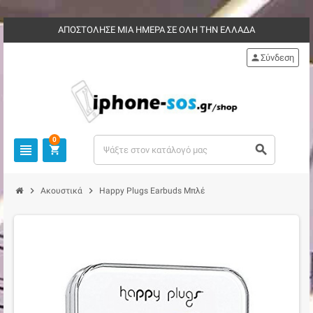
ΑΠΟΣΤΟΛΗΣΕ ΜΙΑ ΗΜΕΡΑ ΣΕ ΟΛΗ ΤΗΝ ΕΛΛΑΔΑ
person
Σύνδεση
0
view_headline
search
shopping_cart
chevron_right
chevron_right
Ακουστικά
Happy Plugs Earbuds Μπλέ