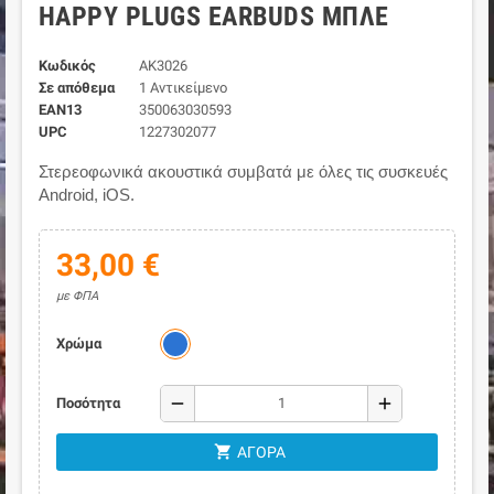
HAPPY PLUGS EARBUDS ΜΠΛΈ
Κωδικός
AK3026
Σε απόθεμα
1 Αντικείμενο
EAN13
350063030593
UPC
1227302077
Στερεοφωνικά ακουστικά συμβατά με όλες τις συσκευές
Android, iOS.
33,00 €
με ΦΠΑ
Χρώμα
remove
add
Ποσότητα
shopping_cart
ΑΓΟΡΆ