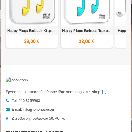
Happy Plugs Earbuds Κίτρινο
Happy Plugs Earbuds Τιρκουάζ
Happy P
33,00 €
33,00 €
Εργαστήριο επισκευής iPhone iPad samsung και e-shop
[...]
Tel: 210 8259903
Email: info@iphonesos.gr
Διεύθυνση: Ιουλιανού 50, Αθήνα