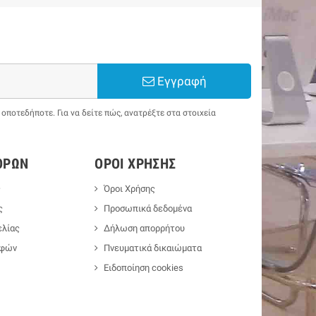
Εγγραφή
ποτεδήποτε. Για να δείτε πώς, ανατρέξτε στα στοιχεία
ΟΡΏΝ
ΌΡΟΙ ΧΡΉΣΗΣ
ς
Όροι Χρήσης
ς
Προσωπικά δεδομένα
λίας
Δήλωση απορρήτου
οφών
Πνευματικά δικαιώματα
Ειδοποίηση cookies