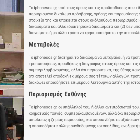
Το iphonesos.gr, υπό τους όρους και τις προϋποθέσεις που τ
περιορισμένο δικαίωμα πρόσβασης, χρήσης και παρουσίασης α
στοιχεία της και υπόκειται στους ακόλουθους περιορισμούς: 
δικαιώματα και άλλα ιδιοκτησιακά δικαιώματα και (2) δεν μπ
διανείμετε ή με άλλο τρόπο να χρησιμοποιήσετε την ιστοσελί
Μεταβολές
Το iphonesos.gr διατηρεί το δικαίωμα να μεταβάλει ή να τρο
τροποποιήσεις, προσθήκες ή διαγραφές στους όρους και τις 
συμπεριλαμβανομένης, αλλά όχι περιοριστικά, της θέσης κα
ότι αποτελεί αποδοχή εκ μέρους σας τέτοιων αλλαγών, τροποπ
διακόψει οποιαδήποτε επιμέρους λειτουργία αυτής της ιστ
Περιορισμός Ευθύνης
Το iphonesos.gr, οι υπάλληλοί του, ή άλλοι αντιπρόσωποί το
χρηματικές ποινές, συμπεριλαμβανομένων, αλλά όχι περιορι
απώλειας ή ζημίας περιουσίας, και οποιωνδήποτε αξιώσεων 
ή οποιασδήποτε άλλης συνδεδεμένης ιστοσελίδας, ανεξαρτήτω