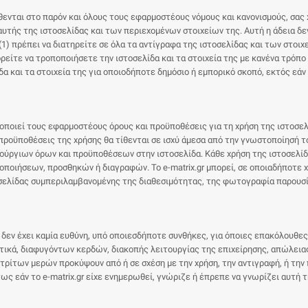
ίθενται στο παρόν και όλους τους εφαρμοστέους νόμους και κανονισμούς, σας
υτής της ιστοσελίδας και των περιεχομένων στοιχείων της. Αυτή η άδεια δε
(1) πρέπει να διατηρείτε σε όλα τα αντίγραφα της ιστοσελίδας και των στοι
ορείτε να τροποποιήσετε την ιστοσελίδα και τα στοιχεία της με κανένα τρόπο
δα και τα στοιχεία της για οποιοδήποτε δημόσιο ή εμπορικό σκοπό, εκτός εά
ποποιεί τους εφαρμοστέους όρους και προϋποθέσεις για τη χρήση της ιστοσελ
προϋποθέσεις της χρήσης θα τίθενται σε ισχύ άμεσα από την γνωστοποίησή το
ινούργιων όρων και προϋποθέσεων στην ιστοσελίδα. Κάθε χρήση της ιστοσελί
οιήσεων, προσθηκών ή διαγραφών. Το e-matrix.gr μπορεί, σε οποιαδήποτε χρο
οσελίδας συμπεριλαμβανομένης της διαθεσιμότητας, της φωτογραφία παρουσ
υ, δεν έχει καμία ευθύνη, υπό οποιεσδήποτε συνθήκες, για όποιες επακόλουθε
στικά, διαφυγόντων κερδών, διακοπής λειτουργίας της επιχείρησης, απώλει
τρίτων μερών προκύψουν από ή σε σχέση με την χρήση, την αντιγραφή, ή την
ς εάν το e-matrix.gr είχε ενημερωθεί, γνώριζε ή έπρεπε να γνωρίζει αυτή τ