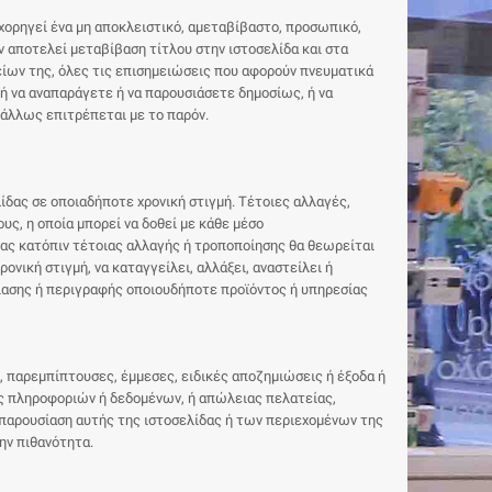
 χορηγεί ένα μη αποκλειστικό, αμεταβίβαστο, προσωπικό,
ν αποτελεί μεταβίβαση τίτλου στην ιστοσελίδα και στα
χείων της, όλες τις επισημειώσεις που αφορούν πνευματικά
 ή να αναπαράγετε ή να παρουσιάσετε δημοσίως, ή να
ν άλλως επιτρέπεται με το παρόν.
ίδας σε οποιαδήποτε χρονική στιγμή. Τέτοιες αλλαγές,
υς, η οποία μπορεί να δοθεί με κάθε μέσο
δας κατόπιν τέτοιας αλλαγής ή τροποποίησης θα θεωρείται
νική στιγμή, να καταγγείλει, αλλάξει, αναστείλει ή
ίασης ή περιγραφής οποιουδήποτε προϊόντος ή υπηρεσίας
ς, παρεμπίπτουσες, έμμεσες, ειδικές αποζημιώσεις ή έξοδα ή
ας πληροφοριών ή δεδομένων, ή απώλειας πελατείας,
 παρουσίαση αυτής της ιστοσελίδας ή των περιεχομένων της
ην πιθανότητα.