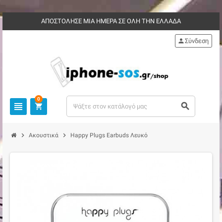
ΑΠΟΣΤΟΛΗΣΕ ΜΙΑ ΗΜΕΡΑ ΣΕ ΟΛΗ ΤΗΝ ΕΛΛΑΔΑ
person
Σύνδεση
0
view_headline
search
shopping_cart
chevron_right
chevron_right
Ακουστικά
Happy Plugs Earbuds Λευκό