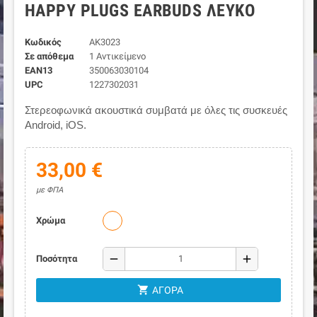
HAPPY PLUGS EARBUDS ΛΕΥΚΌ
Κωδικός
AK3023
Σε απόθεμα
1 Αντικείμενο
EAN13
350063030104
UPC
1227302031
Στερεοφωνικά ακουστικά συμβατά με όλες τις συσκευές
Android, iOS.
33,00 €
με ΦΠΑ
Χρώμα
remove
add
Ποσότητα
shopping_cart
ΑΓΟΡΆ