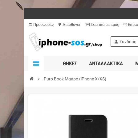
Προσφορές
Διεύθυνση
Σχετικά με εμάς
Επικο
card_giftcard
location_on
person
Σύνδεση
view_headline
ΘΉΚΕΣ
ΑΝΤΑΛΛΑΚΤΙΚΆ
Μ
chevron_right
Puro Book Mαύρο (iPhone X/XS)