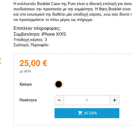
Η κολλεκτιόν Booklet Case της Puro είναι η ιδανική επιλογή για όσου
συνδυάσουν την προστασία με την κομψότητα. Η θήκη Booklet είναι τ
και στο εσωτερικό της διαθέτει μία υποδοχή κάρτας, ενώ σας δίνετε η
να προσαρμόσετε το πίσω μέρος ως στήριγμα.
Επιπλέον πληροφορίες: 
Συμβατότητα: iPhone X/XS
Υποδοχή κάρτας: 3
Συλλογή: Πορτοφόλι
map
25,00 €
με ΦΠΑ
Χρώμα
remove
add
Ποσότητα
shopping_cart
ΑΓΟΡΆ