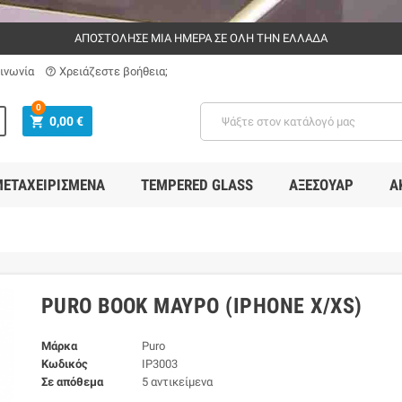
ΑΠΟΣΤΟΛΗΣΕ ΜΙΑ ΗΜΕΡΑ ΣΕ ΟΛΗ ΤΗΝ ΕΛΛΑΔΑ
ινωνία
Χρειάζεστε βοήθεια;
help_outline
0
shopping_cart
0,00 €
ΕΤΑΧΕΙΡΙΣΜΈΝΑ
TEMPERED GLASS
ΑΞΕΣΟΥΆΡ
Α
PURO BOOK MΑΎΡΟ (IPHONE X/XS)
Μάρκα
Puro
Κωδικός
IP3003
Σε απόθεμα
5 αντικείμενα