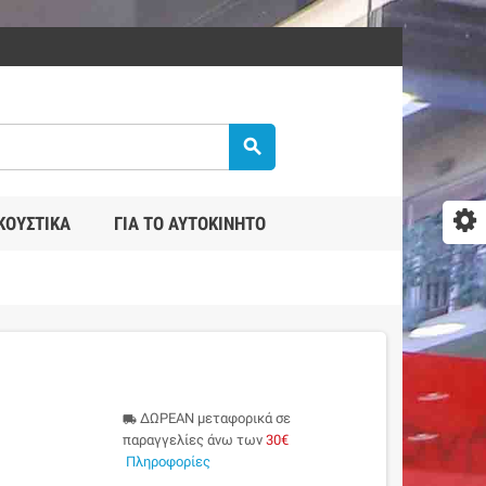
search
ΚΟΥΣΤΙΚΆ
ΓΙΑ ΤΟ ΑΥΤΟΚΊΝΗΤΟ
ΔΩΡΕΑΝ μεταφορικά σε
local_shipping
παραγγελίες άνω των
30€
Πληροφορίες