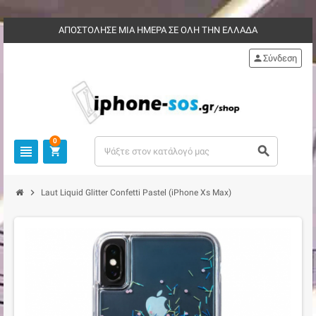
ΑΠΟΣΤΟΛΗΣΕ ΜΙΑ ΗΜΕΡΑ ΣΕ ΟΛΗ ΤΗΝ ΕΛΛΑΔΑ
person
Σύνδεση
0
view_headline
search
shopping_cart
chevron_right
Laut Liquid Glitter Confetti Pastel (iPhone Xs Max)