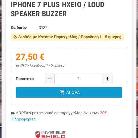
IPHONE 7 PLUS ΗΧΕΊΟ / LOUD
SPEAKER BUZZER
Κωδικός
3182
Διαθέσιμο Κατόπιν Παραγγελίας / Παράδοση 1 - 5 ημέρες
block
27,50 €
με ΦΠΑ
Παράδοση 1 - 5 ημέρες
remove
add
Ποσότητα
shopping_cart
ΑΓΟΡΆ
ΔΩΡΕΑΝ μεταφορικά σε παραγγελίες άνω των
30€
local_shipping
Πληροφορίες