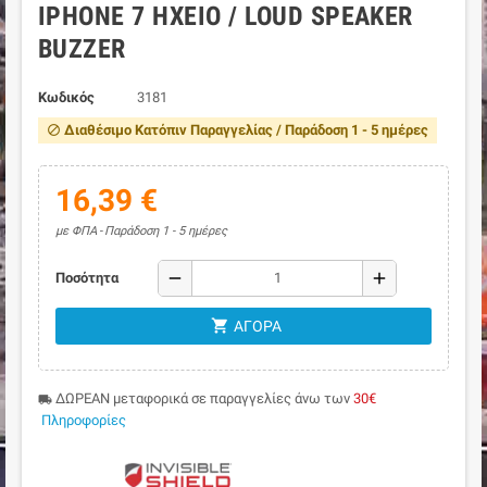
IPHONE 7 ΗΧΕΊΟ / LOUD SPEAKER
BUZZER
Κωδικός
3181
Διαθέσιμο Κατόπιν Παραγγελίας / Παράδοση 1 - 5 ημέρες
block
16,39 €
με ΦΠΑ
Παράδοση 1 - 5 ημέρες
remove
add
Ποσότητα
shopping_cart
ΑΓΟΡΆ
ΔΩΡΕΑΝ μεταφορικά σε παραγγελίες άνω των
30€
local_shipping
Πληροφορίες