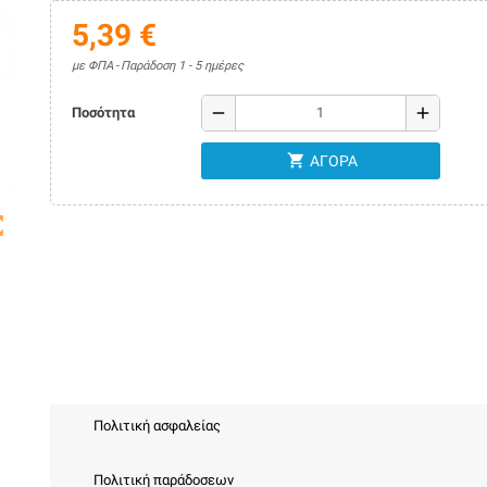
5,39 €
με ΦΠΑ
Παράδοση 1 - 5 ημέρες
remove
add
Ποσότητα
shopping_cart
ΑΓΟΡΆ
map
Πολιτική ασφαλείας
Πολιτική παράδοσεων