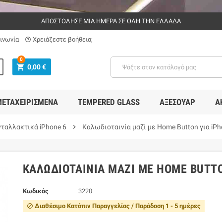
ΑΠΟΣΤΟΛΗΣΕ ΜΙΑ ΗΜΕΡΑ ΣΕ ΟΛΗ ΤΗΝ ΕΛΛΑΔΑ
ινωνία
Χρειάζεστε βοήθεια;
help_outline
0
shopping_cart
0,00 €
ΕΤΑΧΕΙΡΙΣΜΈΝΑ
TEMPERED GLASS
ΑΞΕΣΟΥΆΡ
Α
νταλλακτικά iPhone 6
chevron_right
Καλωδιοταινία μαζί με Home Button για iPh
ΚΑΛΩΔΙΟΤΑΙΝΊΑ ΜΑΖΊ ΜΕ HOME BUTTO
Κωδικός
3220
Διαθέσιμο Κατόπιν Παραγγελίας / Παράδοση 1 - 5 ημέρες
block