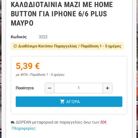
ΚΑΛΩΔΙΟΤΑΙΝΊΑ ΜΑΖΊ ΜΕ HOME
BUTTON ΓΙΑ IPHONE 6/6 PLUS
ΜΑΎΡΟ
Κωδικός
3222
Διαθέσιμο Κατόπιν Παραγγελίας / Παράδοση 1 - 5 ημέρες
block
5,39 €
με ΦΠΑ
Παράδοση 1 - 5 ημέρες
remove
add
Ποσότητα
shopping_cart
ΑΓΟΡΆ
ΔΩΡΕΑΝ μεταφορικά σε παραγγελίες άνω των
30€
local_shipping
Πληροφορίες