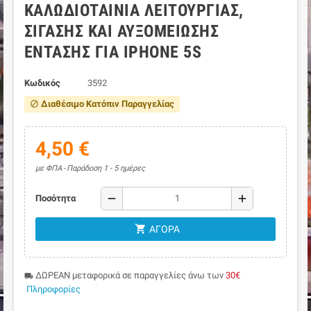
ΚΑΛΩΔΙΟΤΑΙΝΊΑ ΛΕΙΤΟΥΡΓΊΑΣ,
ΣΊΓΑΣΗΣ ΚΑΙ ΑΥΞΟΜΕΊΩΣΗΣ
ΈΝΤΑΣΗΣ ΓΙΑ IPHONE 5S
Κωδικός
3592
Διαθέσιμο Κατόπιν Παραγγελίας
block
4,50 €
με ΦΠΑ
Παράδοση 1 - 5 ημέρες
remove
add
Ποσότητα
shopping_cart
ΑΓΟΡΆ
ΔΩΡΕΑΝ μεταφορικά σε παραγγελίες άνω των
30€
local_shipping
Πληροφορίες