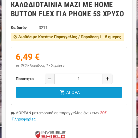
ΚΑΛΩΔΙΟΤΑΙΝΊΑ ΜΑΖΊ ΜΕ HOME
BUTTON FLEX ΓΙΑ PHONE 5S ΧΡΥΣΌ
Κωδικός
3211
Διαθέσιμο Κατόπιν Παραγγελίας / Παράδοση 1 - 5 ημέρες
block
6,49 €
με ΦΠΑ
Παράδοση 1 - 5 ημέρες
remove
add
Ποσότητα
shopping_cart
ΑΓΟΡΆ
ΔΩΡΕΑΝ μεταφορικά σε παραγγελίες άνω των
30€
local_shipping
Πληροφορίες