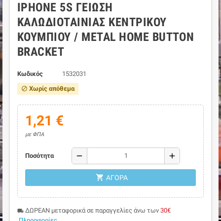
IPHONE 5S ΓΕΊΩΣΗ
ΚΑΛΩΔΙΟΤΑΙΝΊΑΣ ΚΕΝΤΡΙΚΟΎ
ΚΟΥΜΠΙΟΎ / METAL HOME BUTTON
BRACKET
Κωδικός
1532031
Χωρίς απόθεμα
block
1,21 €
με ΦΠΑ
remove
add
Ποσότητα
shopping_cart
ΑΓΟΡΆ
ΔΩΡΕΑΝ μεταφορικά σε παραγγελίες άνω των
30€
local_shipping
Πληροφορίες