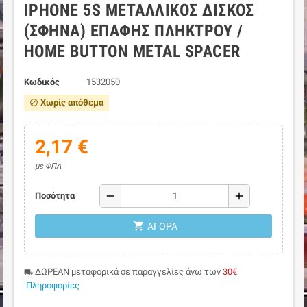
IPHONE 5S ΜΕΤΑΛΛΙΚΌΣ ΔΊΣΚΟΣ
(ΣΦΉΝΑ) ΕΠΑΦΉΣ ΠΛΉΚΤΡΟΥ /
HOME BUTTON METAL SPACER
Κωδικός
1532050
Χωρίς απόθεμα
block
2,17 €
με ΦΠΑ
remove
add
Ποσότητα
shopping_cart
ΑΓΟΡΆ
ΔΩΡΕΑΝ μεταφορικά σε παραγγελίες άνω των
30€
local_shipping
Πληροφορίες