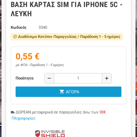
ΒΆΣΗ ΚΆΡΤΑΣ SIM ΓΙΑ IPHONE 5C -
ΛΕΥΚΉ
Κωδικός
3340
Διαθέσιμο Κατόπιν Παραγγελίας / Παράδοση 1 - 5 ημέρες
block
0,55 €
με ΦΠΑ
Παράδοση 1 - 5 ημέρες
remove
add
Ποσότητα
shopping_cart
ΑΓΟΡΆ
ΔΩΡΕΑΝ μεταφορικά σε παραγγελίες άνω των
30€
local_shipping
Πληροφορίες