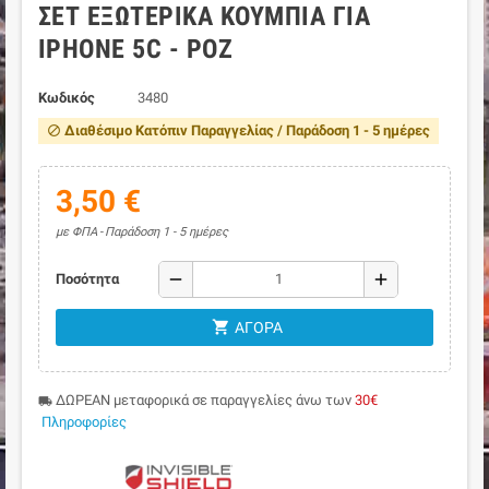
ΣΕΤ ΕΞΩΤΕΡΙΚΆ ΚΟΥΜΠΙΆ ΓΙΑ
IPHONE 5C - ΡΟΖ
Κωδικός
3480
Διαθέσιμο Κατόπιν Παραγγελίας / Παράδοση 1 - 5 ημέρες
block
3,50 €
με ΦΠΑ
Παράδοση 1 - 5 ημέρες
remove
add
Ποσότητα
shopping_cart
ΑΓΟΡΆ
ΔΩΡΕΑΝ μεταφορικά σε παραγγελίες άνω των
30€
local_shipping
Πληροφορίες