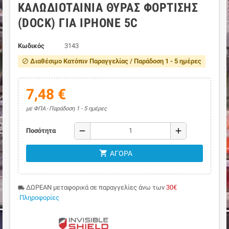
ΚΑΛΩΔΙΟΤΑΙΝΊΑ ΘΎΡΑΣ ΦΌΡΤΙΣΗΣ
(DOCK) ΓΙΑ IPHONE 5C
Κωδικός
3143
Διαθέσιμο Κατόπιν Παραγγελίας / Παράδοση 1 - 5 ημέρες
block
7,48 €
με ΦΠΑ
Παράδοση 1 - 5 ημέρες
remove
add
Ποσότητα
shopping_cart
ΑΓΟΡΆ
ΔΩΡΕΑΝ μεταφορικά σε παραγγελίες άνω των
30€
local_shipping
Πληροφορίες