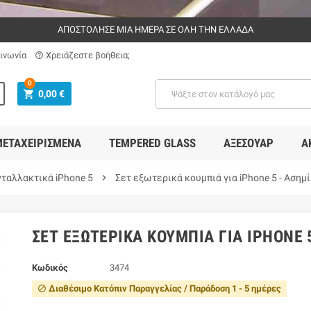
ΑΠΟΣΤΟΛΗΣΕ ΜΙΑ ΗΜΕΡΑ ΣΕ ΟΛΗ ΤΗΝ ΕΛΛΑΔΑ
ινωνία
Χρειάζεστε βοήθεια;
help_outline
0
shopping_cart
0,00 €
ΕΤΑΧΕΙΡΙΣΜΈΝΑ
TEMPERED GLASS
ΑΞΕΣΟΥΆΡ
Α
νταλλακτικά iΡhοne 5
chevron_right
Σετ εξωτερικά κουμπιά για iPhone 5 - Ασημί
ΣΕΤ ΕΞΩΤΕΡΙΚΆ ΚΟΥΜΠΙΆ ΓΙΑ IPHONE 
Κωδικός
3474
Διαθέσιμο Κατόπιν Παραγγελίας / Παράδοση 1 - 5 ημέρες
block