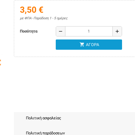
3,50 €
με ΦΠΑ
Παράδοση 1 - 5 ημέρες
remove
add
Ποσότητα
shopping_cart
ΑΓΟΡΆ
map
Πολιτική ασφαλείας
Πολιτική παράδοσεων