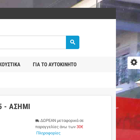
search
ΚΟΥΣΤΙΚΆ
ΓΙΑ ΤΟ ΑΥΤΟΚΊΝΗΤΟ
5 - ΑΣΗΜΊ
ΔΩΡΕΑΝ μεταφορικά σε
local_shipping
παραγγελίες άνω των
30€
Πληροφορίες