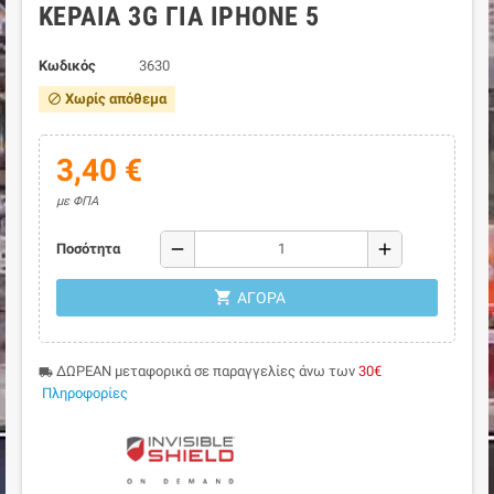
ΚΕΡΑΊΑ 3G ΓΙΑ IPHONE 5
Κωδικός
3630
Χωρίς απόθεμα
block
3,40 €
με ΦΠΑ
remove
add
Ποσότητα
shopping_cart
ΑΓΟΡΆ
ΔΩΡΕΑΝ μεταφορικά σε παραγγελίες άνω των
30€
local_shipping
Πληροφορίες