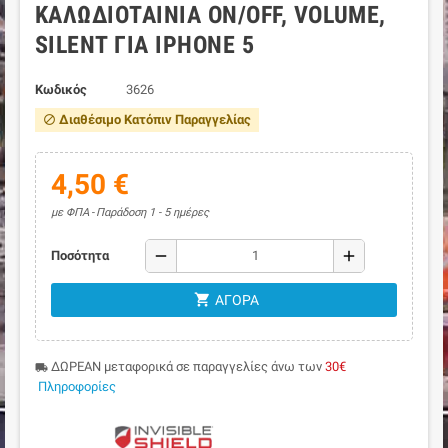
ΚΑΛΏΔΙΟΤΑΙΝΊΑ ON/OFF, VOLUME,
SILENT ΓΙΑ IPHONE 5
Κωδικός
3626
Διαθέσιμο Κατόπιν Παραγγελίας
block
4,50 €
με ΦΠΑ
Παράδοση 1 - 5 ημέρες
remove
add
Ποσότητα
shopping_cart
ΑΓΟΡΆ
ΔΩΡΕΑΝ μεταφορικά σε παραγγελίες άνω των
30€
local_shipping
Πληροφορίες