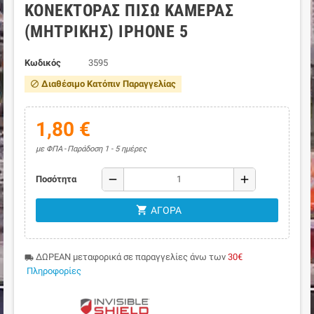
ΚΟΝΈΚΤΟΡΑΣ ΠΊΣΩ ΚΆΜΕΡΑΣ
(ΜΗΤΡΙΚΉΣ) IPHONE 5
Κωδικός
3595
Διαθέσιμο Κατόπιν Παραγγελίας
block
1,80 €
με ΦΠΑ
Παράδοση 1 - 5 ημέρες
remove
add
Ποσότητα
shopping_cart
ΑΓΟΡΆ
ΔΩΡΕΑΝ μεταφορικά σε παραγγελίες άνω των
30€
local_shipping
Πληροφορίες