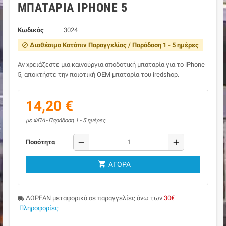
ΜΠΑΤΑΡΊΑ IPHONE 5
Κωδικός
3024
Διαθέσιμο Κατόπιν Παραγγελίας / Παράδοση 1 - 5 ημέρες
block
Αν χρειάζεστε μια καινούργια αποδοτική μπαταρία για το iPhone
5, αποκτήστε την ποιοτική ΟΕΜ μπαταρία του iredshop.
14,20 €
με ΦΠΑ
Παράδοση 1 - 5 ημέρες
remove
add
Ποσότητα
shopping_cart
ΑΓΟΡΆ
ΔΩΡΕΑΝ μεταφορικά σε παραγγελίες άνω των
30€
local_shipping
Πληροφορίες