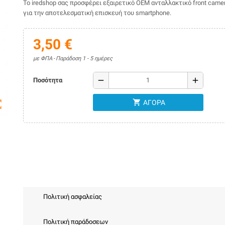
Το iredshop σας προσφέρει εξαιρετικό ΟΕΜ ανταλλακτικό front camer
για την αποτελεσματική επισκευή του smartphone.
3,50 €
με ΦΠΑ
Παράδοση 1 - 5 ημέρες
remove
add
Ποσότητα
shopping_cart
map
ΑΓΟΡΆ
Πολιτική ασφαλείας
Πολιτική παράδοσεων