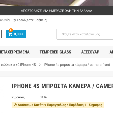
ΑΠΟΣΤΟΛΗΣΕ ΜΙΑ ΗΜΕΡΑ ΣΕ ΟΛΗ ΤΗΝ ΕΛΛΑΔΑ
ινωνία
Χρειάζεστε βοήθεια;
help_outline
0
shopping_cart
0,00 €
ΕΤΑΧΕΙΡΙΣΜΈΝΑ
TEMPERED GLASS
ΑΞΕΣΟΥΆΡ
Α
νταλλακτικά iΡhone 4S
chevron_right
iPhone 4s μπροστά κάμερα / camera front
IPHONE 4S ΜΠΡΟΣΤΆ ΚΆΜΕΡΑ / CAME
Κωδικός
3116
Διαθέσιμο Κατόπιν Παραγγελίας / Παράδοση 1 - 5 ημέρες
block