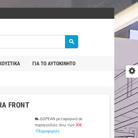
search
ΚΟΥΣΤΙΚΆ
ΓΙΑ ΤΟ ΑΥΤΟΚΊΝΗΤΟ
RA FRONT
ΔΩΡΕΑΝ μεταφορικά σε
local_shipping
παραγγελίες άνω των
30€
Πληροφορίες