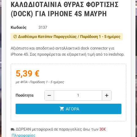
ΚΑΛΩΔΙΟΤΑΙΝΊΑ ΘΎΡΑΣ ΦΌΡΤΙΣΗΣ
(DOCK) ΓΙΑ IPHONE 4S ΜΑΎΡΗ
Κωδικός
3137
Διαθέσιμο Κατόπιν Παραγγελίας / Παράδοση 1 - 5 ημέρες
block
Αξιόπιστο και αποδοτικό ανταλλακτικό dock connector για
iPhone 4S. Σας προσφέρεται σε εξαιρετική τιμή από το iredshop.
5,39 €
με ΦΠΑ
Παράδοση 1 - 5 ημέρες
remove
add
Ποσότητα
shopping_cart
ΑΓΟΡΆ
ΔΩΡΕΑΝ μεταφορικά σε παραγγελίες άνω των
30€
local_shipping
Πληροφορίες