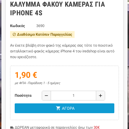
ΚΆΛΥΜΜΑ ΦΑΚΟΎ ΚΆΜΕΡΑΣ ΓΙΑ
IPHONE 4S
Κωδικός
3690
Διαθέσιμο Κατόπιν Παραγγελίας
block
Αν έχετε βλάβη στον φακό της κάμερας σας τότε το ποιοτικό
ανταλλακτικό φακός κάμερας iPhone 4 του iredshop είναι αυτό
που χρειάζεστε.
1,90 €
με ΦΠΑ
Παράδοση 1 - 5 ημέρες
remove
add
Ποσότητα
shopping_cart
ΑΓΟΡΆ
ΔΩΡΕΑΝ μεταφορικά σε παραγγελίες άνω των
30€
local_shipping