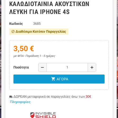
ΚΑΛΩΔΙΟΤΑΙΝΊΑ ΑΚΟΥΣΤΙΚΏΝ
ΛΕΥΚΉ ΓΙΑ IPHONE 4S
Κωδικός
3685
Διαθέσιμο Κατόπιν Παραγγελίας
block
3,50 €
με ΦΠΑ
Παράδοση 1 - 5 ημέρες
remove
add
Ποσότητα
shopping_cart
ΑΓΟΡΆ
ΔΩΡΕΑΝ μεταφορικά σε παραγγελίες άνω των
30€
local_shipping
Πληροφορίες