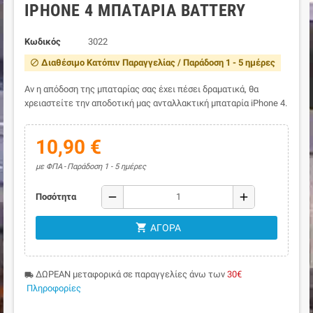
IPHONE 4 ΜΠΑΤΑΡΊΑ BATTERY
Κωδικός
3022
Διαθέσιμο Κατόπιν Παραγγελίας / Παράδοση 1 - 5 ημέρες
block
Αν η απόδοση της μπαταρίας σας έχει πέσει δραματικά, θα
χρειαστείτε την αποδοτική μας ανταλλακτική μπαταρία iPhone 4.
10,90 €
με ΦΠΑ
Παράδοση 1 - 5 ημέρες
remove
add
Ποσότητα
shopping_cart
ΑΓΟΡΆ
ΔΩΡΕΑΝ μεταφορικά σε παραγγελίες άνω των
30€
local_shipping
Πληροφορίες