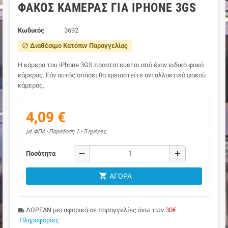
ΦΑΚΌΣ ΚΆΜΕΡΑΣ ΓΙΑ IPHONE 3GS
Κωδικός
3692
Διαθέσιμο Κατόπιν Παραγγελίας
block
Η κάμερα του iPhone 3GS προστατεύεται από έναν ειδικό φακό
κάμερας. Εάν αυτός σπάσει θα χρειαστείτε ανταλλακτικό φακού
κάμερας.
4,09 €
με ΦΠΑ
Παράδοση 1 - 5 ημέρες
remove
add
Ποσότητα
shopping_cart
ΑΓΟΡΆ
ΔΩΡΕΑΝ μεταφορικά σε παραγγελίες άνω των
30€
local_shipping
Πληροφορίες