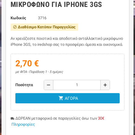
ΜΙΚΡΌΦΩΝΟ ΓΙΑ IPHONE 3GS
Κωδικός
3716
Διαθέσιμο Κατόπιν Παραγγελίας
block
Αν χρειάζεστε ποιοτικό και αποδοτικό ανταλλακτικό μικρόφωνο
iPhone 3GS, το iredshop σας το προσφέρει άμεσα και οικονομικά.
2,70 €
με ΦΠΑ
Παράδοση 1 - 5 ημέρες
remove
add
Ποσότητα
shopping_cart
ΑΓΟΡΆ
ΔΩΡΕΑΝ μεταφορικά σε παραγγελίες άνω των
30€
local_shipping
Πληροφορίες