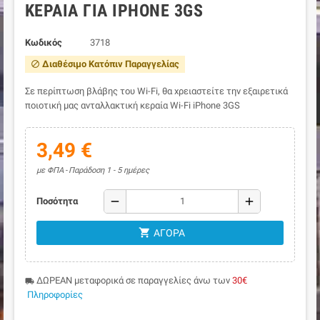
ΚΕΡΑΊΑ ΓΙΑ IPHONE 3GS
Κωδικός
3718
Διαθέσιμο Κατόπιν Παραγγελίας
block
Σε περίπτωση βλάβης του Wi-Fi, θα χρειαστείτε την εξαιρετικά
ποιοτική μας ανταλλακτική κεραία Wi-Fi iPhone 3GS
3,49 €
με ΦΠΑ
Παράδοση 1 - 5 ημέρες
remove
add
Ποσότητα
shopping_cart
ΑΓΟΡΆ
ΔΩΡΕΑΝ μεταφορικά σε παραγγελίες άνω των
30€
local_shipping
Πληροφορίες