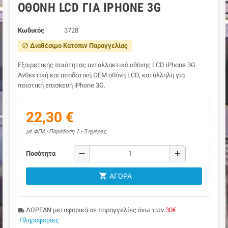
OΘΌΝΗ LCD ΓΙΑ IPHONE 3G
Κωδικός
3728
Διαθέσιμο Κατόπιν Παραγγελίας
block
Εξαιρετικής ποιότητας ανταλλακτικό οθόνης LCD iPhone 3G.
Ανθεκτική και αποδοτική ΟΕΜ οθόνη LCD, κατάλληλη για
ποιοτική επισκευή iPhone 3G.
22,30 €
με ΦΠΑ
Παράδοση 1 - 5 ημέρες
remove
add
Ποσότητα
shopping_cart
ΑΓΟΡΆ
ΔΩΡΕΑΝ μεταφορικά σε παραγγελίες άνω των
30€
local_shipping
Πληροφορίες