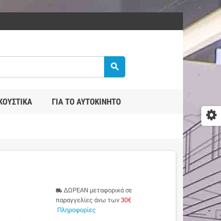
search
ΚΟΥΣΤΙΚΆ
ΓΙΑ ΤΟ ΑΥΤΟΚΊΝΗΤΟ
ΔΩΡΕΑΝ μεταφορικά σε
local_shipping
παραγγελίες άνω των
30€
Πληροφορίες