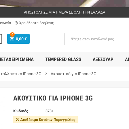
ΑΠΟΣΤΟΛΗΣΕ ΜΙΑ ΗΜΕΡΑ ΣΕ ΟΛΗ ΤΗΝ ΕΛΛΑΔΑ
ινωνία
Χρειάζεστε βοήθεια;
help_outline
0
shopping_cart
0,00 €
ΕΤΑΧΕΙΡΙΣΜΈΝΑ
TEMPERED GLASS
ΑΞΕΣΟΥΆΡ
Α
νταλλακτικά iPhone 3G
chevron_right
Ακουστικό για iPhone 3G
ΑΚΟΥΣΤΙΚΌ ΓΙΑ IPHONE 3G
Κωδικός
3731
Διαθέσιμο Κατόπιν Παραγγελίας
block