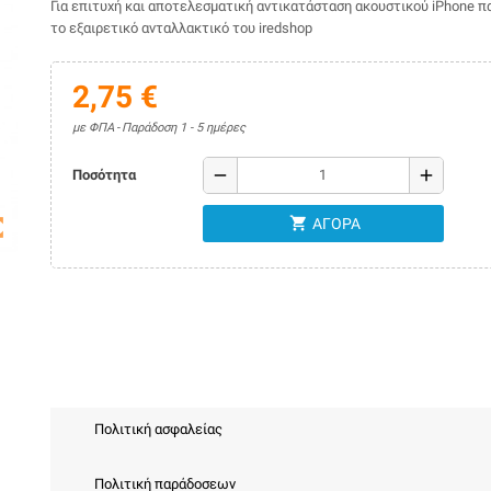
Για επιτυχή και αποτελεσματική αντικατάσταση ακουστικού iPhone 
το εξαιρετικό ανταλλακτικό του iredshop
2,75 €
με ΦΠΑ
Παράδοση 1 - 5 ημέρες
remove
add
Ποσότητα
shopping_cart
map
ΑΓΟΡΆ
Πολιτική ασφαλείας
Πολιτική παράδοσεων