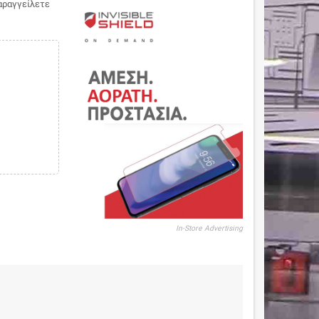
παραγγείλετε
In-Store Advertising