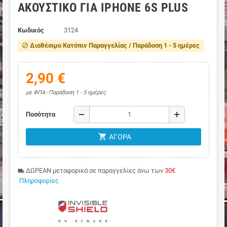
ΑΚΟΥΣΤΙΚΌ ΓΙΑ IPHONE 6S PLUS
Κωδικός
3124
Διαθέσιμο Κατόπιν Παραγγελίας / Παράδοση 1 - 5 ημέρες
block
2,90 €
με ΦΠΑ
Παράδοση 1 - 5 ημέρες
remove
add
Ποσότητα
shopping_cart
ΑΓΟΡΆ
ΔΩΡΕΑΝ μεταφορικά σε παραγγελίες άνω των
30€
local_shipping
Πληροφορίες