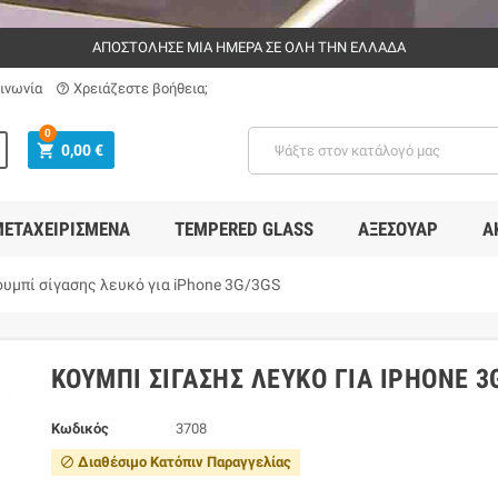
ΑΠΟΣΤΟΛΗΣΕ ΜΙΑ ΗΜΕΡΑ ΣΕ ΟΛΗ ΤΗΝ ΕΛΛΑΔΑ
ινωνία
Χρειάζεστε βοήθεια;
help_outline
0
shopping_cart
0,00 €
ΕΤΑΧΕΙΡΙΣΜΈΝΑ
TEMPERED GLASS
ΑΞΕΣΟΥΆΡ
Α
υμπί σίγασης λευκό για iPhone 3G/3GS
ΚΟΥΜΠΊ ΣΊΓΑΣΗΣ ΛΕΥΚΌ ΓΙΑ IPHONE 3
Κωδικός
3708
Διαθέσιμο Κατόπιν Παραγγελίας
block