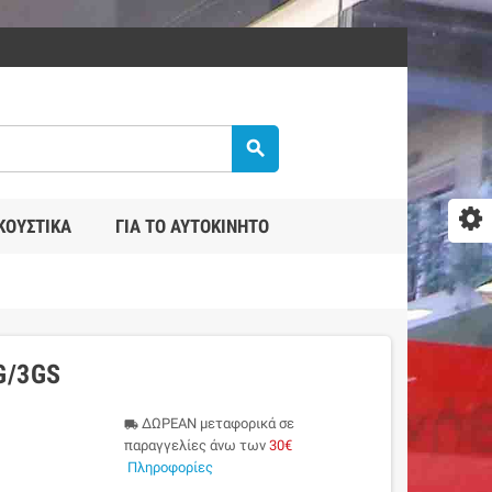
search
ΚΟΥΣΤΙΚΆ
ΓΙΑ ΤΟ ΑΥΤΟΚΊΝΗΤΟ
G/3GS
ΔΩΡΕΑΝ μεταφορικά σε
local_shipping
παραγγελίες άνω των
30€
Πληροφορίες