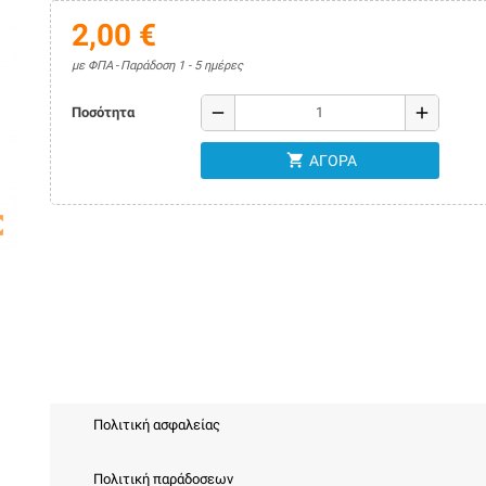
2,00 €
με ΦΠΑ
Παράδοση 1 - 5 ημέρες
remove
add
Ποσότητα
shopping_cart
ΑΓΟΡΆ
map
Πολιτική ασφαλείας
Πολιτική παράδοσεων