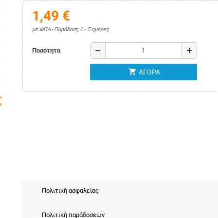
1,49 €
με ΦΠΑ
Παράδοση 1 - 5 ημέρες
remove
add
Ποσότητα
shopping_cart
ΑΓΟΡΆ
map
Πολιτική ασφαλείας
Πολιτική παράδοσεων