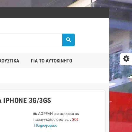
search
ΚΟΥΣΤΙΚΆ
ΓΙΑ ΤΟ ΑΥΤΟΚΊΝΗΤΟ
 IPHONE 3G/3GS
ΔΩΡΕΑΝ μεταφορικά σε
local_shipping
παραγγελίες άνω των
30€
Πληροφορίες