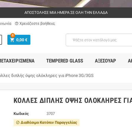
ΑΠΟΣΤΟΛΗΣΕ ΜΙΑ ΗΜΕΡΑ ΣΕ ΟΛΗ ΤΗΝ ΕΛΛΑΔΑ
ινωνία
Χρειάζεστε βοήθεια;
help_outline
0
shopping_cart
0,00 €
ΕΤΑΧΕΙΡΙΣΜΈΝΑ
TEMPERED GLASS
ΑΞΕΣΟΥΆΡ
Α
όλλες διπλής όψης ολόκληρες για iPhone 3G/3GS
ΚΌΛΛΕΣ ΔΙΠΛΉΣ ΌΨΗΣ ΟΛΌΚΛΗΡΕΣ ΓΙΑ
Κωδικός
3707
Διαθέσιμο Κατόπιν Παραγγελίας
block