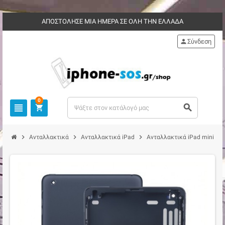
ΑΠΟΣΤΟΛΗΣΕ ΜΙΑ ΗΜΕΡΑ ΣΕ ΟΛΗ ΤΗΝ ΕΛΛΑΔΑ
person
Σύνδεση
0
view_headline
search
shopping_cart
chevron_right
chevron_right
chevron_right
chevro
Ανταλλακτικά
Ανταλλακτικά iPad
Ανταλλακτικά iPad mini 3