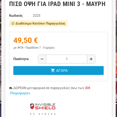
ΠΊΣΩ ΌΨΗ ΓΙΑ IPAD MINI 3 - ΜΑΎΡΗ
Κωδικός
2223
Διαθέσιμο Κατόπιν Παραγγελίας
block
49,50 €
με ΦΠΑ
Παράδοση 1 - 5 ημέρες
remove
add
Ποσότητα
shopping_cart
ΑΓΟΡΆ
ΔΩΡΕΑΝ μεταφορικά σε παραγγελίες άνω των
30€
local_shipping
Πληροφορίες