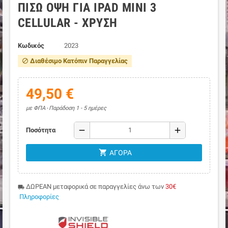
ΠΊΣΩ ΌΨΗ ΓΙΑ IPAD MINI 3
CELLULAR - ΧΡΥΣΉ
Κωδικός
2023
Διαθέσιμο Κατόπιν Παραγγελίας
block
49,50 €
με ΦΠΑ
Παράδοση 1 - 5 ημέρες
remove
add
Ποσότητα
shopping_cart
ΑΓΟΡΆ
ΔΩΡΕΑΝ μεταφορικά σε παραγγελίες άνω των
30€
local_shipping
Πληροφορίες