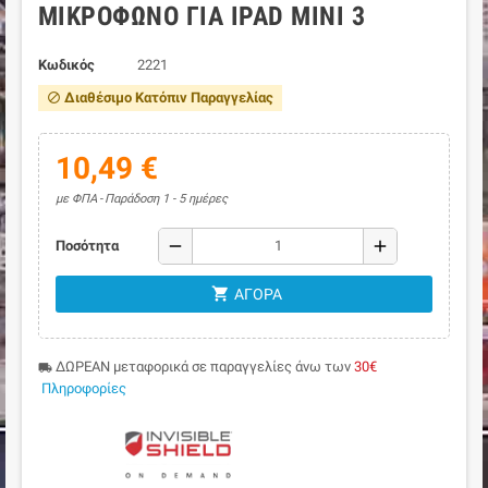
ΜΙΚΡΌΦΩΝΟ ΓΙΑ IPAD MINI 3
Κωδικός
2221
Διαθέσιμο Κατόπιν Παραγγελίας
block
10,49 €
με ΦΠΑ
Παράδοση 1 - 5 ημέρες
remove
add
Ποσότητα
shopping_cart
ΑΓΟΡΆ
ΔΩΡΕΑΝ μεταφορικά σε παραγγελίες άνω των
30€
local_shipping
Πληροφορίες