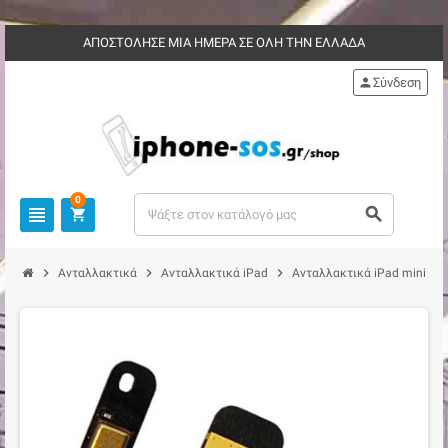
ΑΠΟΣΤΟΛΗΣΕ ΜΙΑ ΗΜΕΡΑ ΣΕ ΟΛΗ ΤΗΝ ΕΛΛΑΔΑ
person
Σύνδεση
0
view_headline
search
shopping_cart
chevron_right
chevron_right
chevron_right
chevro
Ανταλλακτικά
Ανταλλακτικά iPad
Ανταλλακτικά iPad mini 3