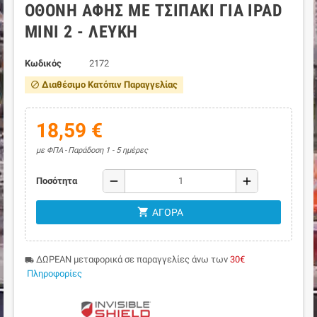
ΟΘΌΝΗ ΑΦΉΣ ΜΕ ΤΣΙΠΆΚΙ ΓΙΑ IPAD
MINI 2 - ΛΕΥΚΉ
Κωδικός
2172
Διαθέσιμο Κατόπιν Παραγγελίας
block
18,59 €
με ΦΠΑ
Παράδοση 1 - 5 ημέρες
remove
add
Ποσότητα
shopping_cart
ΑΓΟΡΆ
ΔΩΡΕΑΝ μεταφορικά σε παραγγελίες άνω των
30€
local_shipping
Πληροφορίες